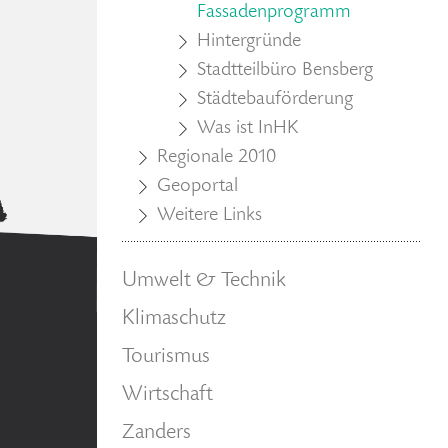
Fassadenprogramm
Hintergründe
Stadtteilbüro Bensberg
Städtebauförderung
Was ist InHK
Regionale 2010
Geoportal
Weitere Links
Umwelt & Technik
Klimaschutz
Tourismus
Wirtschaft
Zanders