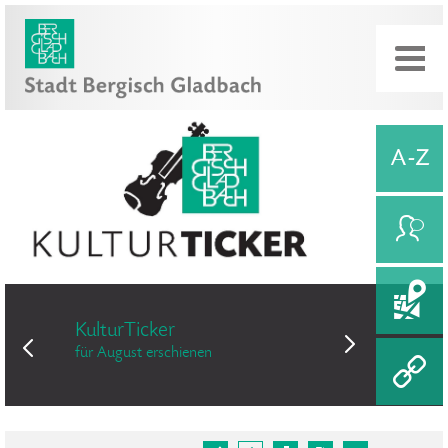
KulturTicker
Bergisch Gl
für August erschienen
ist weiterhin „Fa