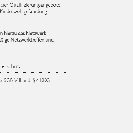
närer Qualifizierungsangebote
 Kindeswohlgefährdung
en hierzu das Netzwerk
mäßige Netzwerktreffen und
derschutz
8a SGB VIII und § 4 KKG