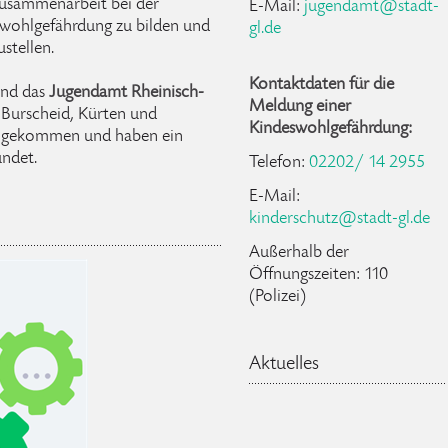
 Zusammenarbeit bei der
E-Mail:
jugendamt@stadt-
wohlgefährdung zu bilden und
gl.de
ustellen.
Kontaktdaten für die
nd
das
Jugendamt Rheinisch-
Meldung einer
Burscheid, Kürten und
Kindeswohlgefährdung:
chgekommen und haben ein
ndet.
Telefon:
02202/ 14 2955
E-Mail:
kinderschutz@stadt-gl.de
Außerhalb der
Öffnungszeiten: 110
(Polizei)
Aktuelles