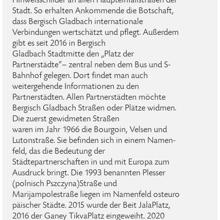
Hinweisschilder an allen Haupteinfallstraßen der
Stadt. So erhalten Ankommende die Botschaft,
dass Bergisch Gladbach internationale
Verbindungen wertschätzt und pflegt. Außerdem
gibt es seit 2016 in Bergisch
Gladbach Stadtmitte den „Platz der
Partnerstädte“– zentral neben dem Bus­ und S­
Bahnhof gelegen. Dort findet man auch
weitergehende Informationen zu den
Partnerstädten. Allen Partnerstädten möchte
Bergisch Gladbach Straßen oder Plätze widmen.
Die zuerst gewidmeten Straßen
waren im Jahr 1966 die Bourgoin­, Velsen­ und
Lutonstraße. Sie befinden sich in einem Namen­
feld, das die Bedeutung der
Städtepartnerschaften in und mit Europa zum
Ausdruck bringt. Die 1993 benannten Plesser
(polnisch Pszczyna)­Straße und
Marijampolestraße liegen im Namenfeld osteuro­
päischer Städte. 2015 wurde der Beit Jala­Platz,
2016 der Ganey Tikva­Platz eingeweiht. 2020