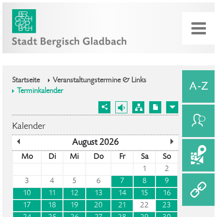
Startseite
Veranstaltungstermine & Links
Terminkalender
Kalender
August
2026
Mo
Di
Mi
Do
Fr
Sa
So
1
2
3
4
5
6
7
8
9
10
11
12
13
14
15
16
17
18
19
20
21
22
23