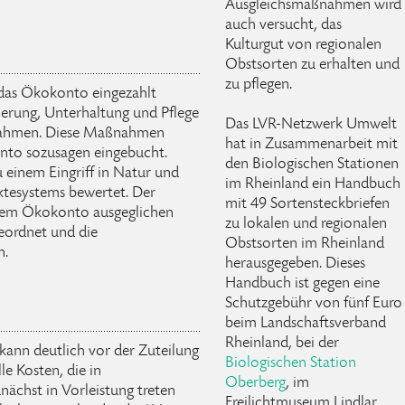
Ausgleichsmaßnahmen wird
auch versucht, das
Kulturgut von regionalen
Obstsorten zu erhalten und
zu pflegen.
 das Ökokonto eingezahlt
ierung, Unterhaltung und Pflege
Das LVR-Netzwerk Umwelt
ßnahmen. Diese Maßnahmen
hat in Zusammenarbeit mit
nto sozusagen eingebucht.
den Biologischen Stationen
einem Eingriff in Natur und
im Rheinland ein Handbuch
nktesystems bewertet. Der
mit 49 Sortensteckbriefen
dem Ökokonto ausgeglichen
zu lokalen und regionalen
eordnet und die
Obstsorten im Rheinland
n.
herausgegeben. Dieses
Handbuch ist gegen eine
Schutzgebühr von fünf Euro
beim Landschaftsverband
Rheinland, bei der
ann deutlich vor der Zuteilung
Biologischen Station
lle Kosten, die in
Oberberg
, im
chst in Vorleistung treten
Freilichtmuseum Lindlar