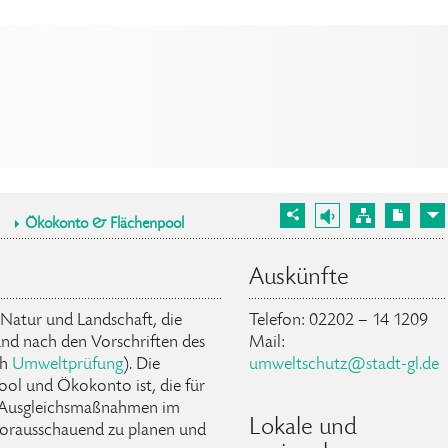
Ökokonto & Flächenpool
Auskünfte
 Natur und Landschaft, die
Telefon: 02202 – 14 1209
und nach den Vorschriften des
Mail:
ch
Umweltprüfung
). Die
umweltschutz
@
stadt-gl
.
de
ol und Ökokonto ist, die für
n Ausgleichsmaßnahmen im
Lokale und
orausschauend zu planen und