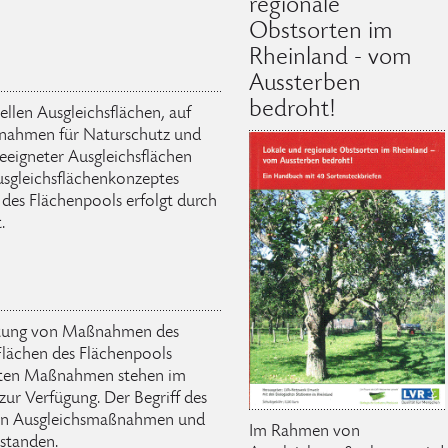
regionale
Obstsorten im
Rheinland - vom
Aussterben
bedroht!
llen Ausgleichsflächen, auf
aßnahmen für Naturschutz und
eeigneter Ausgleichsflächen
usgleichsflächenkonzeptes
 des Flächenpools erfolgt durch
.
ratung von Maßnahmen des
Flächen des Flächenpools
egten Maßnahmen stehen im
zur Verfügung. Der Begriff des
von Ausgleichsmaßnahmen und
Im Rahmen von
rstanden.