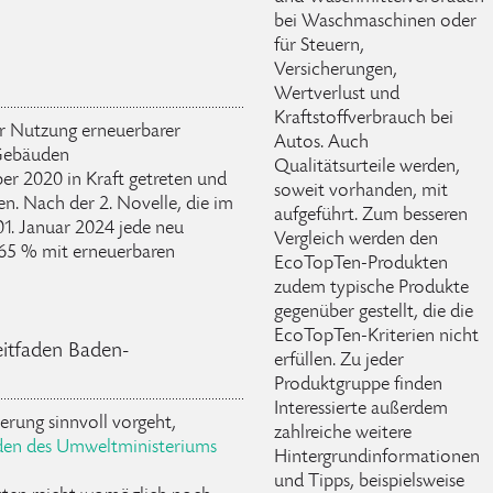
bei Waschmaschinen oder
für Steuern,
Versicherungen,
Wertverlust und
Kraftstoffverbrauch bei
ur Nutzung erneuerbarer
Autos. Auch
 Gebäuden
Qualitätsurteile werden,
r 2020 in Kraft getreten und
soweit vorhanden, mit
en. Nach der 2. Novelle, die im
aufgeführt. Zum besseren
1. Januar 2024 jede neu
Vergleich werden den
 65 % mit erneuerbaren
EcoTopTen-Produkten
zudem typische Produkte
gegenüber gestellt, die die
EcoTopTen-Kriterien nicht
eitfaden Baden-
erfüllen. Zu jeder
Produktgruppe finden
Interessierte außerdem
rung sinnvoll vorgeht,
zahlreiche weitere
aden des Umweltministeriums
Hintergrundinformationen
und Tipps, beispielsweise