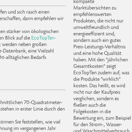
kompakte
Marktübersichten zu
fen und sich rasch einen
empfehlenswerten
erschaffen, dann empfehlen wir
Produkten, die nicht nur
umweltfreundlich und
ten stärker von ökologischen
energieeffizient sind,
en Blick auf die
EcoTopTen-
sondern auch ein gutes
rt werden neben großen
Preis-Leistungs-Verhältnis
e-Datenbank, eine Vielzahl
und eine hohe Qualität
ht-alltäglichen Bedarfs
haben. Mit den "jährlichen
Gesamtkosten" zeigt
EcoTopTen zudem auf, was
die Produkte "wirklich"
kosten. Das heißt, es wird
nicht nur der Kaufpreis
verglichen, sondern es
schnittlichen 70-Quadratmeter-
fließen auch die
ehen in erster Linie durch den
Folgekosten in die
Bewertung ein, zum Beispiel
önnen Sie feststellen, wie viel
für den Strom-, Wasser-
ohnung im vergangenen Jahr
und Waschmittelverbrauch