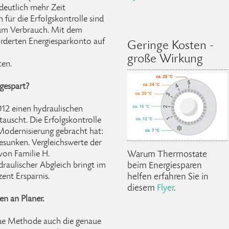
deutlich mehr Zeit
für die Erfolgskontrolle sind
um Verbrauch. Mit dem
rderten Energiesparkonto auf
Geringe Kosten -
große Wirkung
ten.
ngespart?
012 einen hydraulischen
auscht. Die Erfolgskontrolle
Modernisierung gebracht hat:
esunken. Vergleichswerte der
Warum Thermostate
von Familie H.
beim Energiesparen
draulischer Abgleich bringt im
helfen erfahren Sie in
zent Ersparnis.
diesem
Flyer
.
n an Planer.
eue Methode auch die genaue