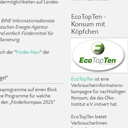
rdermöglichkeiten auf Landes-
EcoTopTen -
s BINE Informationsdienstes
Konsum mit
eutschen Energie-Agentur
Köpfchen
nd einfach Fördermittel für
Sanierung.
ch der "
Förder-Navi
" der
gel“
EcoTopTen
ist eine
Verbraucherinformations-
ssprogramme auf einen Blick
kampagne für nachhaltigen
che Programme für welche
Konsum, die das Öko-
n den „Förderkompass 2025“
Institut e.V. initiiert hat.
EcoTopTen bietet
VerbraucherInnen