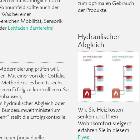
sten reicht womöglich noch
zum optimalen Gebrauch
 Wohnumfeld sollte auch der
der Produkte.
. Was bei einer
ereichen Mobilität, Sensorik
 der
Leitfaden Barrierefrei
Hydraulischer
Abgleich
Modernisierung prüfen will,
en. Mit einer von der Ostfalia
Methode ist es bereits sechs
ren Erfolg zu kontrollieren. So
enhäusern,
n hydraulischer Abgleich oder
Wie Sie Heizkosten
m Bundesumweltministerium
senken und Ihren
“ stellt die Erfolgskontrolle
Wohnkomfort steigern
erfahren Sie in diesem
Flyer
.
 teuer (individuelle