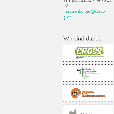
Telefax: 0 22 02 / 14 70 25
92
m.sussenburger@stadt-
gl.de
Wir sind dabei: