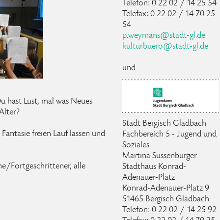
Telefon: 0 22 02 / 14 25 54
Telefax: 0 22 02 / 14 70 25
54
p.weymans@stadt-gl.de
kulturbuero@stadt-gl.de
und
Du hast Lust, mal was Neues
Alter?
Stadt Bergisch Gladbach
antasie freien Lauf lassen und
Fachbereich 5 - Jugend und
Soziales
Martina Sussenburger
/Fortgeschrittener, alle
Stadthaus Konrad-
Adenauer-Platz
Konrad-Adenauer-Platz 9
51465 Bergisch Gladbach
Telefon: 0 22 02 / 14 25 92