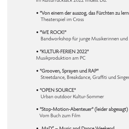
Im Kulturrucksack 2022 findest Du:
•
"Von einem der auszog, das Fürchten zu ler
Theaterspiel im Cross
•
"WE ROCK!"
Bandworkshop für junge Musikerinnen und
•
"KULTUR-FERIEN 2022"
Musikproduktion am PC
•
"Grooven, Sprayen und RAP"
Streetdance, Breakdance, Graffiti und Sing
•
"OPEN SOURCE"
Urban outdoor Kultur-Sommer
•
"Stop-Motion-Abenteuer" (leider abgesagt)
Vom Buch zum Film
•
„MaD“ – Music and Dance Weekend