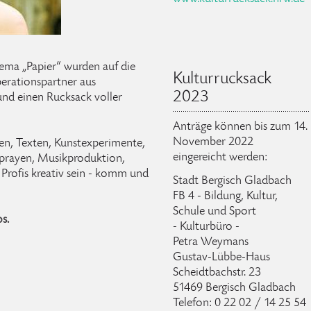
ma „Papier“ wurden auf die
Kulturrucksack
perationspartner aus
2023
nd einen Rucksack voller
Anträge können bis zum 14.
November 2022
nen, Texten, Kunstexperimente,
eingereicht werden:
sprayen, Musikproduktion,
rofis kreativ sein - komm und
Stadt Bergisch Gladbach
FB 4 - Bildung, Kultur,
Schule und Sport
s.
- Kulturbüro -
Petra Weymans
Gustav-Lübbe-Haus
Scheidtbachstr. 23
51469 Bergisch Gladbach
Telefon: 0 22 02 / 14 25 54