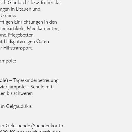
isch Gladbach" bzw. früher das
ungen in Litauen und
Ukraine.
rftigen Einrichtungen in den
ygieneartikeln, Medikamenten,
und Pflegebetten.
it Hilfsgütern gen Osten
r Hilfstransport.
jampole:
ole) – Tageskinderbetreuung
 Marijampole – Schule mit
ten bis schweren
in Gelgaudiškis
oder Geldspende (Spendenkonto: