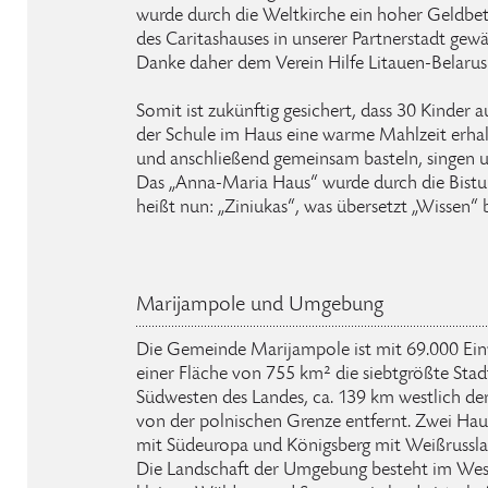
wurde durch die Weltkirche ein hoher Geldbetr
des Caritashauses in unserer Partnerstadt gewä
Danke daher dem Verein Hilfe Litauen-Belarus 
Somit ist zukünftig gesichert, dass 30 Kinder 
der Schule im Haus eine warme Mahlzeit erhal
und anschließend gemeinsam basteln, singen u
Das „Anna-Maria Haus“ wurde durch die Bist
heißt nun: „Ziniukas“, was übersetzt „Wissen“ 
Marijampole und Umgebung
Die Gemeinde Marijampole ist mit 69.000 Ei
einer Fläche von 755 km² die siebtgrößte Stadt 
Südwesten des Landes, ca. 139 km westlich de
von der polnischen Grenze entfernt. Zwei Haup
mit Südeuropa und Königsberg mit Weißrusslan
Die Landschaft der Umgebung besteht im Wese