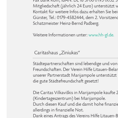
Pax Bank Köln, IBAN: DE18 3706 0193 0032 5
Mitgliedschaft (jährlich 24 Euro) unterstützt 
Kontakt für weitere Infos dazu erhalten Sie be
Gürster, Tel.: 0179-4582444, dem 2. Vorsitze
Schatzmeister Heinz-Bernd Padberg.
Weitere Informationen unter:
www.hh-gl.de.
Caritashaus „Ziniukas“
Städtepartnerschaften sind lebendige und von 
Freundschaften. Der Verein Hilfe Litauen-Belar
unserer Partnerstadt Marijampole unterstützt 
die gute Städtefreundschaft gesetzt!
Die Caritas Vilkaviškis in Marijampole kaufte 2
(Kindertageszentrum) bei Marijampole.
Durch diesen Kauf und die damit hohe finanziel
allerdings in finanzielle Not.
Dank eines Antrags des Vereins Hilfe Litauen-B