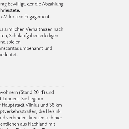
ag bewilligt, der die Abzahlung
hrleistete.
e.V. für sein Engagement.
aus ärmlichen Verhältnissen nach
ten, Schulaufgaben erledigen
nd spielen.
umscaritas umbenannt und
bedeutet.
nwohnern (Stand 2014) und
Litauens. Sie liegt im
r Hauptstadt Vilnius und 38 km
tverkehrsstraßen, die Helsinki
d verbinden, kreuzen sich hier.
ntlichen aus Flachland mit