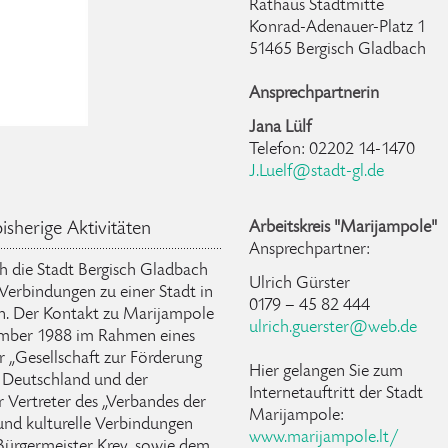
Rathaus Stadtmitte
Konrad-Adenauer-Platz 1
51465 Bergisch Gladbach
Ansprechpartnerin
Jana Lülf
Telefon: 02202 14-1470
J.Luelf@stadt-gl.de
Arbeitskreis "Marijampole"
isherige Aktivitäten
Ansprechpartner:
ch die Stadt Bergisch Gladbach
Ulrich Gürster
 Verbindungen zu einer Stadt in
0179 – 45 82 444
n. Der Kontakt zu Marijampole
ulrich.guerster@web.de
ember 1988 im Rahmen eines
r „Gesellschaft zur Förderung
Hier gelangen Sie zum
 Deutschland und der
Internetauftritt der Stadt
 Vertreter des „Verbandes der
Marijampole:
und kulturelle Verbindungen
www.marijampole.lt/
ürgermeister Krey, sowie dem