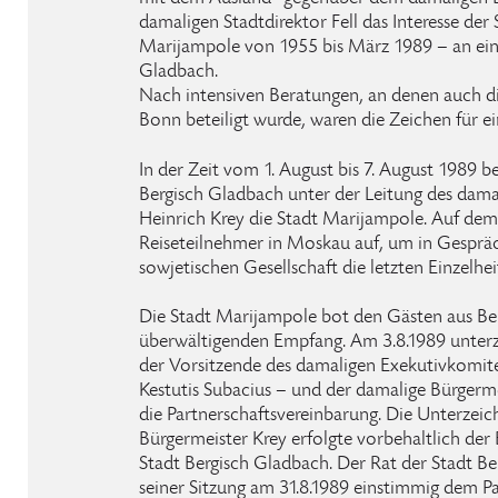
damaligen Stadtdirektor Fell das Interesse der
Marijampole von 1955 bis März 1989 – an eine
Gladbach.
Nach intensiven Beratungen, an denen auch di
Bonn beteiligt wurde, waren die Zeichen für ei
In der Zeit vom 1. August bis 7. August 1989 b
Bergisch Gladbach unter der Leitung des dama
Heinrich Krey die Stadt Marijampole. Auf dem
Reiseteilnehmer in Moskau auf, um in Gesprä
sowjetischen Gesellschaft die letzten Einzelhei
Die Stadt Marijampole bot den Gästen aus Be
überwältigenden Empfang. Am 3.8.1989 unterz
der Vorsitzende des damaligen Exekutivkomit
Kestutis Subacius – und der damalige Bürgerme
die Partnerschaftsvereinbarung. Die Unterzei
Bürgermeister Krey erfolgte vorbehaltlich der 
Stadt Bergisch Gladbach. Der Rat der Stadt B
seiner Sitzung am 31.8.1989 einstimmig dem Pa