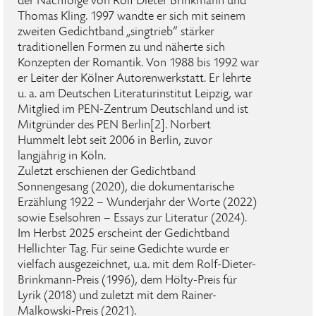
der Nachfolge von Rolf Dieter Brinkmann und
Thomas Kling. 1997 wandte er sich mit seinem
zweiten Gedichtband „singtrieb“ stärker
traditionellen Formen zu und näherte sich
Konzepten der Romantik. Von 1988 bis 1992 war
er Leiter der Kölner Autorenwerkstatt. Er lehrte
u. a. am Deutschen Literaturinstitut Leipzig, war
Mitglied im PEN-Zentrum Deutschland und ist
Mitgründer des PEN Berlin[2]. Norbert
Hummelt lebt seit 2006 in Berlin, zuvor
langjährig in Köln.
Zuletzt erschienen der Gedichtband
Sonnengesang (2020), die dokumentarische
Erzählung 1922 – Wunderjahr der Worte (2022)
sowie Eselsohren – Essays zur Literatur (2024).
Im Herbst 2025 erscheint der Gedichtband
Hellichter Tag. Für seine Gedichte wurde er
vielfach ausgezeichnet, u.a. mit dem Rolf-Dieter-
Brinkmann-Preis (1996), dem Hölty-Preis für
Lyrik (2018) und zuletzt mit dem Rainer-
Malkowski-Preis (2021).