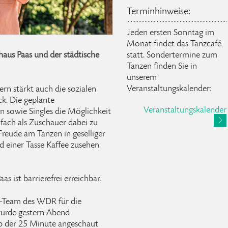
Terminhinweise:
Jeden ersten Sonntag im
Monat findet das Tanzcafé
aus Paas und der städtische
statt. Sondertermine zum
Tanzen finden Sie in
unserem
Veranstaltungskalender:
rn stärkt auch die sozialen
ck. Die geplante
Veranstaltungskalender
en sowie Singles die Möglichkeit
nfach als Zuschauer dabei zu
Freude am Tanzen in geselliger
 einer Tasse Kaffee zusehen
s ist barrierefrei erreichbar.
-Team des WDR für die
wurde gestern Abend
ab der 25 Minute angeschaut