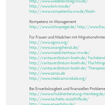
http://www.wiedereinstieg.nrw.de/
http://www.kim.nrw.de/
http://www.competentia.nrw.de/Koeln
Kompetenz im Management
http://www.lohnspiegel.de/
http://www.fra
Für Frauen und Mädchen mit Migrationshinte
http://www.agisra.org/
http://www.zwangsheirat.de/
http://www.maedchenhaus-nrw.de/
http://caritas.erzbistum-koeln.de/ Fachdienst
http://caritas.erzbistum-koeln.de/ Flüchtli
http://caritas.erzbistum-koeln.de/ Therapiez
http://www.zanzu.de
http://www.medicamondiale.org/
Bei Erwerbslosigkeit und finanziellen Problem
http://www.schuldnerberatung-rheinberg.de
http://www.tacheles-sozialhilfe.de/
http://www.erwerbslos.de/