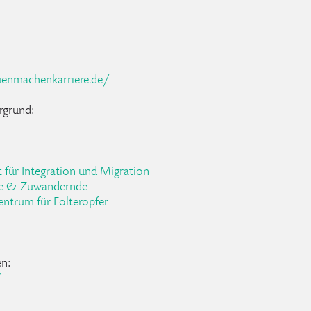
uenmachenkarriere.de/
rgrund:
 für Integration und Migration
nge & Zuwandernde
entrum für Folteropfer
en:
/