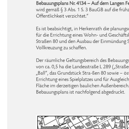
Bebauungsplans Nr. 4134 – Auf dem Langen Fel
wird gemäß § 3 Abs. 1 S. 3 BauGB auf die frühz
Öffentlichkeit verzichtet.“
Es ist beabsichtigt, in Herkenrath die planun
für die Errichtung eines Wohn- und Geschäft
Straßen 80 und den Ausbau der Einmündung St
Vollkreuzung zu schaffen.
Der räumliche Geltungsbereich des Bebauungsp
von ca. 0,5 ha die Landesstraße L 289 („Stra
„Ball“, das Grundstück Stra-ßen 80 sowie – öst
Errichtung eines Spielplatzes und für Ausgl
Fläche im derzeitigen baulichen Außenbereich
Bebauungsplans ist nachfolgend abgedruckt.