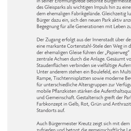
In seiner Eröffnungsrede betonte Bürgermeist
des Gleisparks als wichtigen Impuls hin zu ei
dem ehemaligen Fabrikgelände. Gleichzeitig lu
Bürger dazu ein, sich den neuen Park aktiv anz
Begegnung für alle Generationen mit Leben zu 
Der Zugang erfolgt aus der Innenstadt über 
eine markante Cortenstahl-Stele den Weg in d
der ehemaligen Gleise führen der „Papierweg“ 
zentrale Achsen durch die Anlage. Gesäumt 
Staudenflächen verbinden sie vielfältige Aufen
Unter anderem stehen ein Boulefeld, ein Multis
Rampe, Tischtennisplatten sowie moderne Be
für unterschiedliche Altersgruppen zur Verfüg
mobile Pflanzkisten stärken die Aufenthaltsqu
und Gemeinschaft. Gestalterisch greift der Pa
Farbkonzept in Gelb, Rot, Grün und Anthrazit 
Standorts auf.
Auch Bürgermeister Kreutz zeigt sich mit dem
zufrieden und betont die gemeinschaftliche L