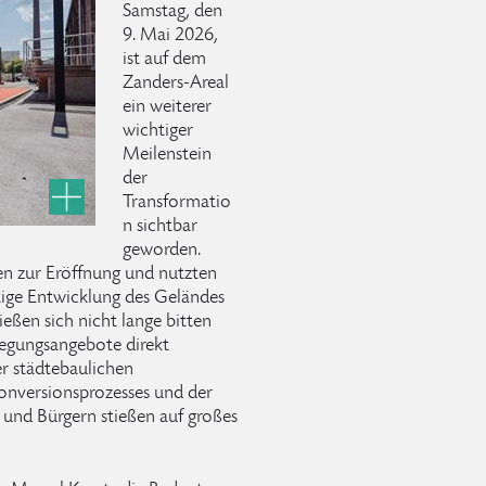
Samstag, den
9. Mai 2026,
ist auf dem
Zanders-Areal
ein weiterer
wichtiger
Meilenstein
der
Transformatio
n sichtbar
geworden.
n zur Eröffnung und nutzten
ftige Entwicklung des Geländes
ießen sich nicht lange bitten
egungsangebote direkt
er städtebaulichen
Konversionsprozesses und der
und Bürgern stießen auf großes