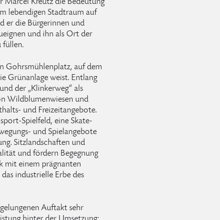
er Marcel Kreutz die Bedeutung
nem lebendigen Stadtraum auf
d er die Bürgerinnen und
ueignen und ihn als Ort der
füllen.
den Gohrsmühlenplatz, auf dem
ie Grünanlage weist. Entlang
und der „Klinkerweg“ als
von Wildblumenwiesen und
thalts- und Freizeitangebote.
port-Spielfeld, eine Skate-
wegungs- und Spielangebote
ung. Sitzlandschaften und
alität und fördern Begegnung
rk mit einem prägnanten
das industrielle Erbe des
 gelungenen Auftakt sehr
eistung hinter der Umsetzung: