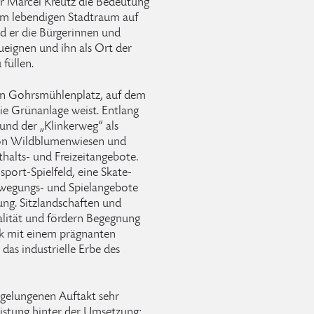
er Marcel Kreutz die Bedeutung
nem lebendigen Stadtraum auf
d er die Bürgerinnen und
ueignen und ihn als Ort der
füllen.
den Gohrsmühlenplatz, auf dem
ie Grünanlage weist. Entlang
und der „Klinkerweg“ als
von Wildblumenwiesen und
thalts- und Freizeitangebote.
port-Spielfeld, eine Skate-
wegungs- und Spielangebote
ung. Sitzlandschaften und
alität und fördern Begegnung
rk mit einem prägnanten
das industrielle Erbe des
 gelungenen Auftakt sehr
eistung hinter der Umsetzung: