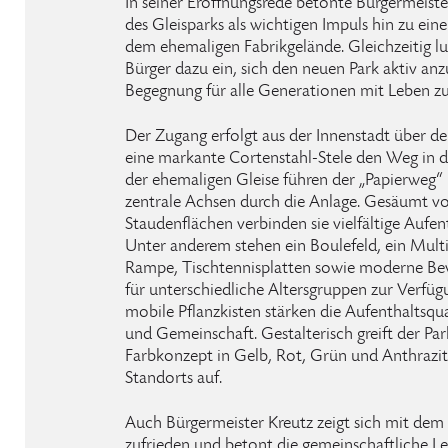
In seiner Eröffnungsrede betonte Bürgermeist
des Gleisparks als wichtigen Impuls hin zu ei
dem ehemaligen Fabrikgelände. Gleichzeitig lu
Bürger dazu ein, sich den neuen Park aktiv anz
Begegnung für alle Generationen mit Leben zu 
Der Zugang erfolgt aus der Innenstadt über 
eine markante Cortenstahl-Stele den Weg in d
der ehemaligen Gleise führen der „Papierweg“ 
zentrale Achsen durch die Anlage. Gesäumt 
Staudenflächen verbinden sie vielfältige Aufen
Unter anderem stehen ein Boulefeld, ein Multis
Rampe, Tischtennisplatten sowie moderne Be
für unterschiedliche Altersgruppen zur Verfüg
mobile Pflanzkisten stärken die Aufenthaltsqu
und Gemeinschaft. Gestalterisch greift der Pa
Farbkonzept in Gelb, Rot, Grün und Anthrazit 
Standorts auf.
Auch Bürgermeister Kreutz zeigt sich mit dem
zufrieden und betont die gemeinschaftliche L