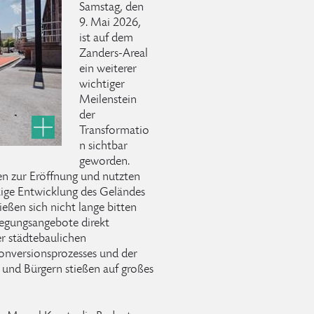
Samstag, den
9. Mai 2026,
ist auf dem
Zanders-Areal
ein weiterer
wichtiger
Meilenstein
der
Transformatio
n sichtbar
geworden.
n zur Eröffnung und nutzten
ftige Entwicklung des Geländes
ießen sich nicht lange bitten
egungsangebote direkt
er städtebaulichen
Konversionsprozesses und der
und Bürgern stießen auf großes