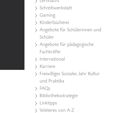
Lernnacht
Schreibwerkstatt
Gaming
Kinderbücherei
Angebote für Schülerinnen und
Schüler
Angebote für pädagogische
Fachkräfte
International
Karriere
Freiwilliges Soziales Jahr Kultur
und Praktika
FAQs
Bibliotheksstrategie
Linktipps
Weiteres von A-Z