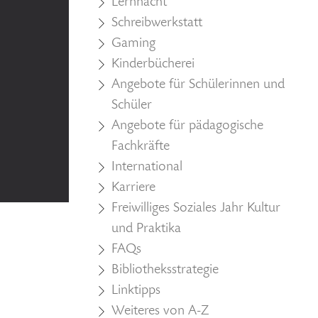
Lernnacht
Schreibwerkstatt
Gaming
Kinderbücherei
Angebote für Schülerinnen und
Schüler
Angebote für pädagogische
Fachkräfte
International
Karriere
Freiwilliges Soziales Jahr Kultur
und Praktika
FAQs
Bibliotheksstrategie
Linktipps
Weiteres von A-Z