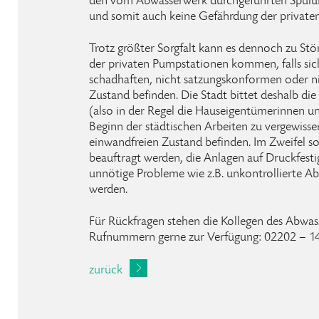
den vom Abwasserwerk durchgeführten Spülun
und somit auch keine Gefährdung der private
Trotz größter Sorgfalt kann es dennoch zu St
der privaten Pumpstationen kommen, falls sic
schadhaften, nicht satzungskonformen oder n
Zustand befinden. Die Stadt bittet deshalb die
(also in der Regel die Hauseigentümerinnen u
Beginn der städtischen Arbeiten zu vergewisser
einwandfreien Zustand befinden. Im Zweifel s
beauftragt werden, die Anlagen auf Druckfesti
unnötige Probleme wie z.B. unkontrollierte 
werden.
Für Rückfragen stehen die Kollegen des Abwas
Rufnummern gerne zur Verfügung: 02202 – 14
zurück