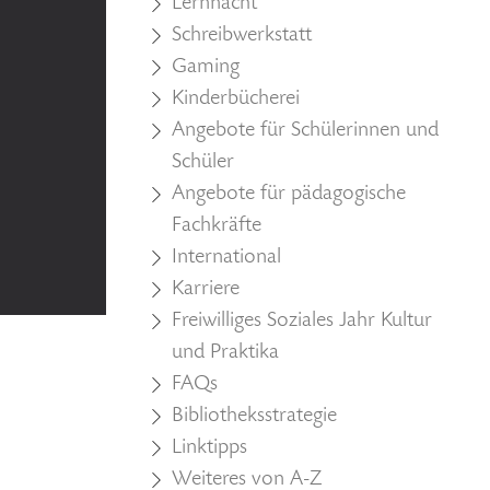
Lernnacht
Schreibwerkstatt
Gaming
Kinderbücherei
Angebote für Schülerinnen und
Schüler
Angebote für pädagogische
Fachkräfte
International
Karriere
Freiwilliges Soziales Jahr Kultur
und Praktika
FAQs
Bibliotheksstrategie
Linktipps
Weiteres von A-Z