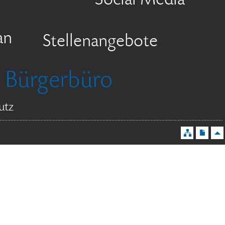
Social Media
an
Stellenangebote
Bürgerbüro
utz