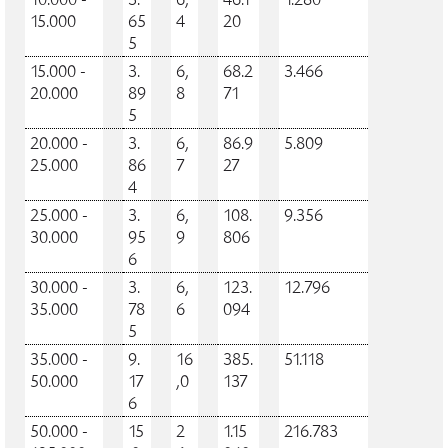
10.000 -
3.
6,
46.1
1.280
15.000
65
4
20
5
15.000 -
3.
6,
68.2
3.466
20.000
89
8
71
5
20.000 -
3.
6,
86.9
5.809
25.000
86
7
27
4
25.000 -
3.
6,
108.
9.356
30.000
95
9
806
6
30.000 -
3.
6,
123.
12.796
35.000
78
6
094
5
35.000 -
9.
16
385.
51.118
50.000
17
,0
137
6
50.000 -
15
2
1.15
216.783