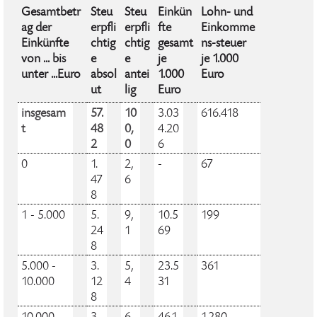
Gesamtbetr
Steu
Steu
Einkün
Lohn- und
ag der
erpfli
erpfli
fte
Einkomme
Einkünfte
chtig
chtig
gesamt
ns-steuer
von ... bis
e
e
je
je 1.000
unter ...Euro
absol
antei
1.000
Euro
ut
lig
Euro
insgesam
57.
10
3.03
616.418
t
48
0,
4.20
2
0
6
0
1.
2,
-
67
47
6
8
1 - 5.000
5.
9,
10.5
199
24
1
69
8
5.000 -
3.
5,
23.5
361
10.000
12
4
31
8