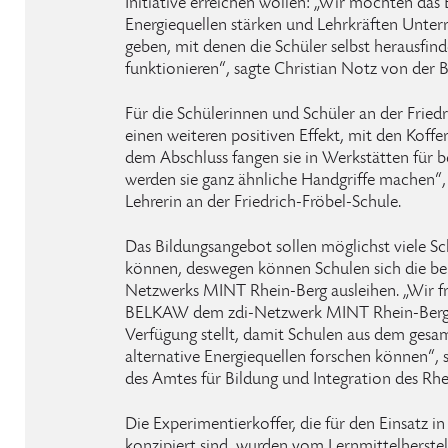
Initiative erreichen wollen: „Wir möchten das 
Energiequellen stärken und Lehrkräften Unter
geben, mit denen die Schüler selbst herausfin
funktionieren“, sagte Christian Notz von der
Für die Schülerinnen und Schüler an der Fried
einen weiteren positiven Effekt, mit den Koff
dem Abschluss fangen sie in Werkstätten für 
werden sie ganz ähnliche Handgriffe machen“, 
Lehrerin an der Friedrich-Fröbel-Schule.
Das Bildungsangebot sollen möglichst viele S
können, deswegen können Schulen sich die bei
Netzwerks MINT Rhein-Berg ausleihen. „Wir fre
BELKAW dem zdi-Netzwerk MINT Rhein-Berg d
Verfügung stellt, damit Schulen aus dem ges
alternative Energiequellen forschen können“, 
des Amtes für Bildung und Integration des Rhe
Die Experimentierkoffer, die für den Einsatz in
konzipiert sind, wurden vom Lernmittelherstel