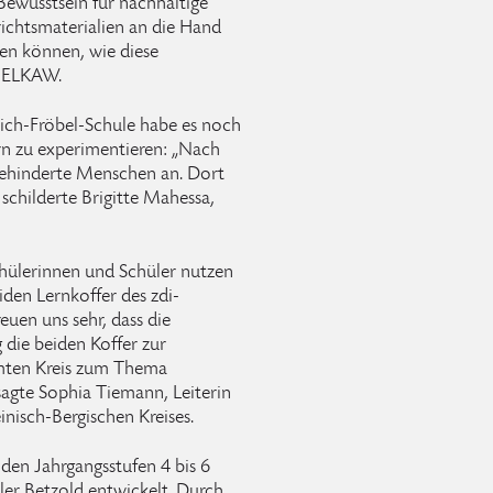
Bewusstsein für nachhaltige
richtsmaterialien an die Hand
den können, wie diese
 BELKAW.
rich-Fröbel-Schule habe es noch
ern zu experimentieren: „Nach
behinderte Menschen an. Dort
schilderte Brigitte Mahessa,
chülerinnen und Schüler nutzen
den Lernkoffer des zdi-
uen uns sehr, dass die
ie beiden Koffer zur
amten Kreis zum Thema
sagte Sophia Tiemann, Leiterin
inisch-Bergischen Kreises.
 den Jahrgangsstufen 4 bis 6
ler Betzold entwickelt. Durch