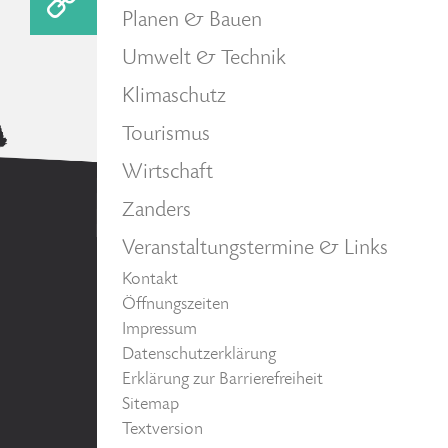
Planen & Bauen
Umwelt & Technik
Klimaschutz
Tourismus
Wirtschaft
Zanders
Veranstaltungstermine & Links
Kontakt
Öffnungszeiten
Impressum
Datenschutzerklärung
Erklärung zur Barrierefreiheit
Sitemap
Textversion