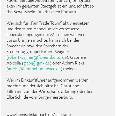
koordiniert alle Aktivitäten vor Ort, bringt sich
aktiv im gesamten Stadtgebiet ein und schafft so
das Bewusstsein für kritischen Konsum.
Wer sich für „Fair Trade Town“ aktiv einsetzen
und den fairen Handel sowie verbesserte
Lebensbedingungen der Menschen weltweit
voran bringen möchte, kann sich bei der
Sprecherin bzw. den Sprechern der
Steuerungsgruppe: Robert Wagner
(
robert.wagner@faireinskultur.de
), Gabriele
Apicella (
g.api@gmx.de
) oder Achim Rieks
(
arieks@himmel-un-aeaed.de
) melden.
Wer im Einkaufsführer aufgenommen werden
möchte, meldet sich bitte bei Christiane
Tillmann von der Wirtschaftsföderung oder bei
Elke Schilde vom Bürgermeisterbüro.
www.bergischgladbach.de/fairtrade