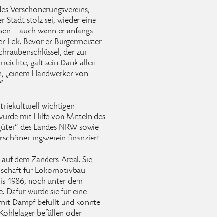
des Verschönerungsvereins,
r Stadt stolz sei, wieder eine
ssen – auch wenn er anfangs
er Lok. Bevor er Bürgermeister
chraubenschlüssel, der zur
reichte, galt sein Dank allen
on, „einem Handwerker von
“
riekulturell wichtigen
urde mit Hilfe von Mitteln des
rgüter“ des Landes NRW sowie
rschönerungsverein finanziert.
auf dem Zanders-Areal. Sie
lschaft für Lokomotivbau
bis 1986, noch unter dem
 Dafür wurde sie für eine
 mit Dampf befüllt und konnte
 Kohlelager befüllen oder