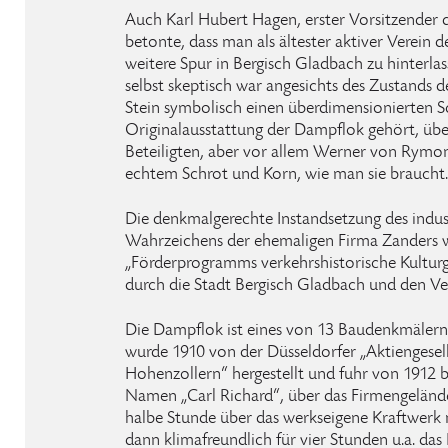
Auch Karl Hubert Hagen, erster Vorsitzender 
betonte, dass man als ältester aktiver Verein de
weitere Spur in Bergisch Gladbach zu hinterla
selbst skeptisch war angesichts des Zustands d
Stein symbolisch einen überdimensionierten S
Originalausstattung der Dampflok gehört, über
Beteiligten, aber vor allem Werner von Rym
echtem Schrot und Korn, wie man sie braucht.
Die denkmalgerechte Instandsetzung des indust
Wahrzeichens der ehemaligen Firma Zanders w
„Förderprogramms verkehrshistorische Kultu
durch die Stadt Bergisch Gladbach und den Ve
Die Dampflok ist eines von 13 Baudenkmälern 
wurde 1910 von der Düsseldorfer „Aktiengesel
Hohenzollern“ hergestellt und fuhr von 1912 
Namen „Carl Richard“, über das Firmengelände.
halbe Stunde über das werkseigene Kraftwerk
dann klimafreundlich für vier Stunden u.a. das