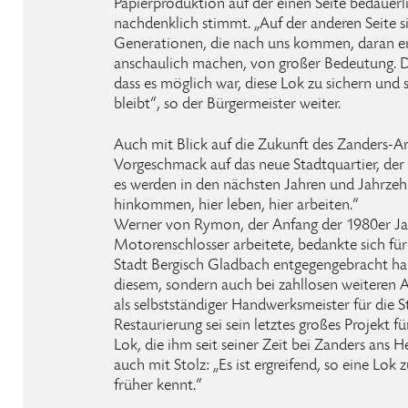
Papierproduktion auf der einen Seite bedauerl
nachdenklich stimmt. „Auf der anderen Seite s
Generationen, die nach uns kommen, daran er
anschaulich machen, von großer Bedeutung. De
dass es möglich war, diese Lok zu sichern und s
bleibt“, so der Bürgermeister weiter.
Auch mit Blick auf die Zukunft des Zanders-Ar
Vorgeschmack auf das neue Stadtquartier, der
es werden in den nächsten Jahren und Jahrzeh
hinkommen, hier leben, hier arbeiten.“
Werner von Rymon, der Anfang der 1980er Jah
Motorenschlosser arbeitete, bedankte sich für
Stadt Bergisch Gladbach entgegengebracht hab
diesem, sondern auch bei zahllosen weiteren Au
als selbstständiger Handwerksmeister für die S
Restaurierung sei sein letztes großes Projekt fü
Lok, die ihm seit seiner Zeit bei Zanders ans He
auch mit Stolz: „Es ist ergreifend, so eine Lok
früher kennt.“