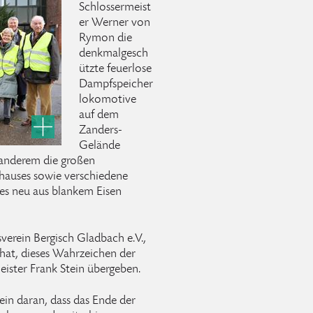
Schlossermeist
er Werner von
Rymon die
denkmalgesch
ützte feuerlose
Dampfspeicher
lokomotive
auf dem
Zanders-
Gelände
 anderem die großen
hauses sowie verschiedene
es neu aus blankem Eisen
erein Bergisch Gladbach e.V.,
hat, dieses Wahrzeichen der
eister Frank Stein übergeben.
ein daran, dass das Ende der