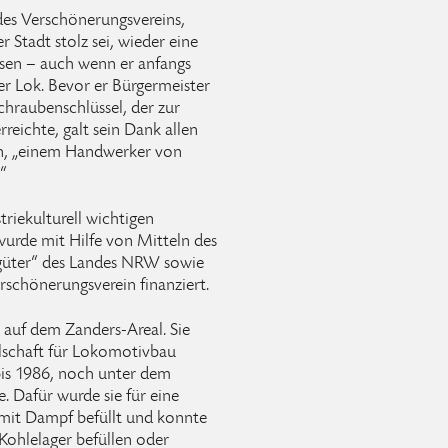
des Verschönerungsvereins,
r Stadt stolz sei, wieder eine
ssen – auch wenn er anfangs
er Lok. Bevor er Bürgermeister
chraubenschlüssel, der zur
reichte, galt sein Dank allen
on, „einem Handwerker von
“
riekulturell wichtigen
urde mit Hilfe von Mitteln des
rgüter“ des Landes NRW sowie
rschönerungsverein finanziert.
auf dem Zanders-Areal. Sie
lschaft für Lokomotivbau
bis 1986, noch unter dem
 Dafür wurde sie für eine
 mit Dampf befüllt und konnte
 Kohlelager befüllen oder