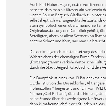
Auch Karl Hubert Hagen, erster Vorsitzender 
betonte, dass man als ältester aktiver Verein de
weitere Spur in Bergisch Gladbach zu hinterla
selbst skeptisch war angesichts des Zustands d
Stein symbolisch einen überdimensionierten S
Originalausstattung der Dampflok gehört, über
Beteiligten, aber vor allem Werner von Rym
echtem Schrot und Korn, wie man sie braucht.
Die denkmalgerechte Instandsetzung des indust
Wahrzeichens der ehemaligen Firma Zanders w
„Förderprogramms verkehrshistorische Kultu
durch die Stadt Bergisch Gladbach und den Ve
Die Dampflok ist eines von 13 Baudenkmälern 
wurde 1910 von der Düsseldorfer „Aktiengesel
Hohenzollern“ hergestellt und fuhr von 1912 
Namen „Carl Richard“, über das Firmengelände.
halbe Stunde über das werkseigene Kraftwerk
dann klimafreundlich für vier Stunden u.a. das