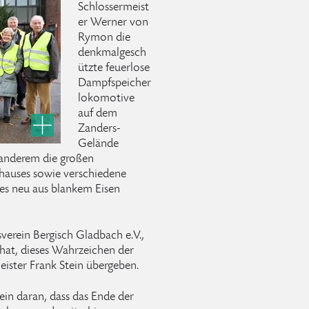
Schlossermeist
er Werner von
Rymon die
denkmalgesch
ützte feuerlose
Dampfspeicher
lokomotive
auf dem
Zanders-
Gelände
 anderem die großen
hauses sowie verschiedene
es neu aus blankem Eisen
erein Bergisch Gladbach e.V.,
hat, dieses Wahrzeichen der
eister Frank Stein übergeben.
ein daran, dass das Ende der