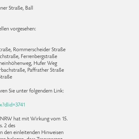
er Straße, Ball
llen vorgesehen:
straße, Rommerscheider Straße
achstraße, Ferrenbergstraße
Rheinhöhenweg, Hufer Weg
bachstraße, Paffrather Straße
Straße
hren Sie unter folgendem Link:
px?dlid=3741
s NRW hat mit Wirkung vom 15.
s. 2 des
n den einleitenden Hinweisen