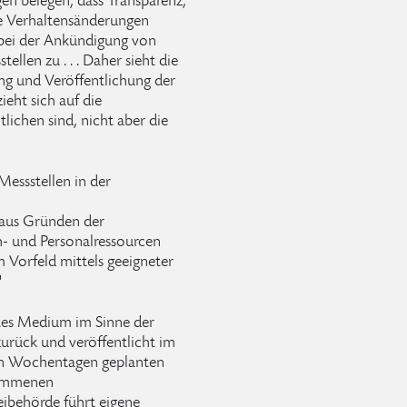
en belegen, dass Transparenz,
ve Verhaltensänderungen
bei der Ankündigung von
llen zu . . . Daher sieht die
ng und Veröffentlichung der
eht sich auf die
tlichen sind, nicht aber die
Messstellen in der
aus Gründen der
h- und Personalressourcen
m Vorfeld mittels geeigneter
"
etes Medium im Sinne der
 zurück und veröffentlicht im
en Wochentagen geplanten
nommenen
ibehörde führt eigene