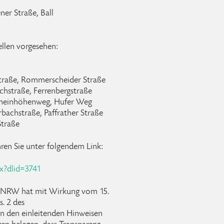
er Straße, Ball
llen vorgesehen:
straße, Rommerscheider Straße
achstraße, Ferrenbergstraße
Rheinhöhenweg, Hufer Weg
bachstraße, Paffrather Straße
Straße
hren Sie unter folgendem Link:
px?dlid=3741
s NRW hat mit Wirkung vom 15.
s. 2 des
n den einleitenden Hinweisen