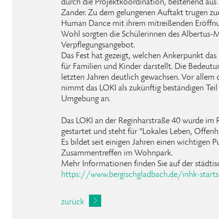
durch die Projektkoordination, bestehend aus
Zander. Zu dem gelungenen Auftakt trugen zud
Human Dance mit ihrem mitreißenden Eröffnung
Wohl sorgten die Schülerinnen des Albertu
Verpflegungsangebot.
Das Fest hat gezeigt, welchen Ankerpunkt da
für Familien und Kinder darstellt. Die Bedeutun
letzten Jahren deutlich gewachsen. Vor allem
nimmt das LOKI als zukünftig beständigen Teil
Umgebung an.
Das LOKI an der Reginharstraße 40 wurde im
gestartet und steht für "Lokales Leben, Offenhe
Es bildet seit einigen Jahren einen wichtigen P
Zusammentreffen im Wohnpark.
Mehr Informationen finden Sie auf der städti
https://www.bergischgladbach.de/inhk-starts
zurück