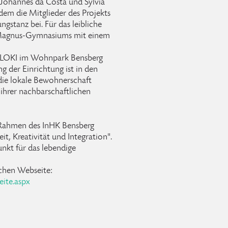
 Johannes da Costa und Sylvia
em die Mitglieder des Projekts
stanz bei. Für das leibliche
s-Magnus-Gymnasiums mit einem
s LOKI im Wohnpark Bensberg
g der Einrichtung ist in den
 die lokale Bewohnerschaft
 ihrer nachbarschaftlichen
 Rahmen des InHK Bensberg
it, Kreativität und Integration".
unkt für das lebendige
schen Webseite:
eite.aspx