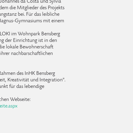
 Johannes da Costa und Sylvia
em die Mitglieder des Projekts
stanz bei. Für das leibliche
s-Magnus-Gymnasiums mit einem
s LOKI im Wohnpark Bensberg
g der Einrichtung ist in den
 die lokale Bewohnerschaft
 ihrer nachbarschaftlichen
 Rahmen des InHK Bensberg
it, Kreativität und Integration".
unkt für das lebendige
schen Webseite:
eite.aspx