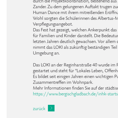
durch die Projektkoordination, bestehend aus
Zander. Zu dem gelungenen Auftakt trugen zud
Human Dance mit ihrem mitreißenden Eröffnung
Wohl sorgten die Schülerinnen des Albertu
Verpflegungsangebot.
Das Fest hat gezeigt, welchen Ankerpunkt da
für Familien und Kinder darstellt. Die Bedeutun
letzten Jahren deutlich gewachsen. Vor allem
nimmt das LOKI als zukünftig beständigen Teil
Umgebung an.
Das LOKI an der Reginharstraße 40 wurde im
gestartet und steht für "Lokales Leben, Offenhe
Es bildet seit einigen Jahren einen wichtigen P
Zusammentreffen im Wohnpark.
Mehr Informationen finden Sie auf der städti
https://www.bergischgladbach.de/inhk-starts
zurück