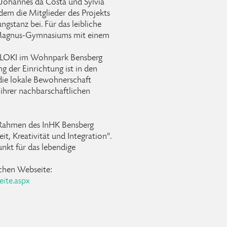
 Johannes da Costa und Sylvia
em die Mitglieder des Projekts
stanz bei. Für das leibliche
s-Magnus-Gymnasiums mit einem
s LOKI im Wohnpark Bensberg
g der Einrichtung ist in den
 die lokale Bewohnerschaft
 ihrer nachbarschaftlichen
 Rahmen des InHK Bensberg
it, Kreativität und Integration".
unkt für das lebendige
schen Webseite:
eite.aspx