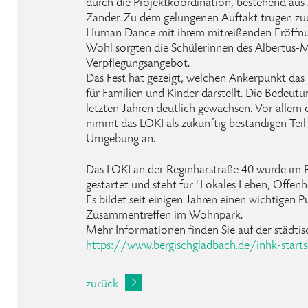
durch die Projektkoordination, bestehend aus
Zander. Zu dem gelungenen Auftakt trugen zud
Human Dance mit ihrem mitreißenden Eröffnung
Wohl sorgten die Schülerinnen des Albertu
Verpflegungsangebot.
Das Fest hat gezeigt, welchen Ankerpunkt da
für Familien und Kinder darstellt. Die Bedeutun
letzten Jahren deutlich gewachsen. Vor allem
nimmt das LOKI als zukünftig beständigen Teil
Umgebung an.
Das LOKI an der Reginharstraße 40 wurde im
gestartet und steht für "Lokales Leben, Offenhe
Es bildet seit einigen Jahren einen wichtigen P
Zusammentreffen im Wohnpark.
Mehr Informationen finden Sie auf der städti
https://www.bergischgladbach.de/inhk-starts
zurück