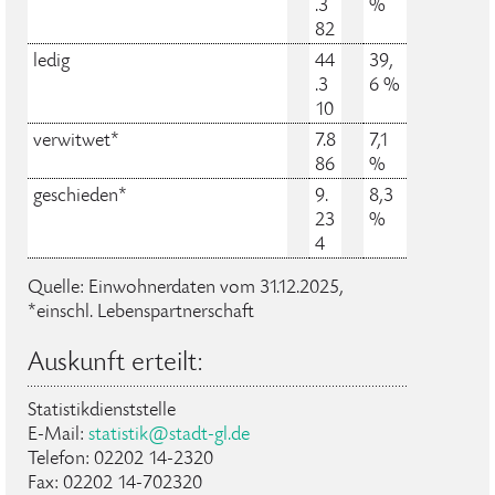
.3
%
82
ledig
44
39,
.3
6 %
10
verwitwet*
7.8
7,1
86
%
geschieden*
9.
8,3
23
%
4
Quelle: Einwohnerdaten vom 31.12.2025,
*einschl. Lebenspartnerschaft
Auskunft erteilt:
Statistikdienststelle
E-Mail:
statistik@stadt-gl.de
Telefon: 02202 14-2320
Fax: 02202 14-702320