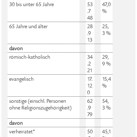
30 bis unter 65 Jahre
53
47,0
.7
%
48
65 Jahre und älter
28
25,
.9
3 %
13
davon
römisch-katholisch
34
29,
.2
9 %
21
evangelisch
17.
15,4
12
%
0
sonstige (einschl. Personen
62
54,
ohne Religionszugehörigkeit)
.9
3 %
79
davon
verheiratet*
50
45,1