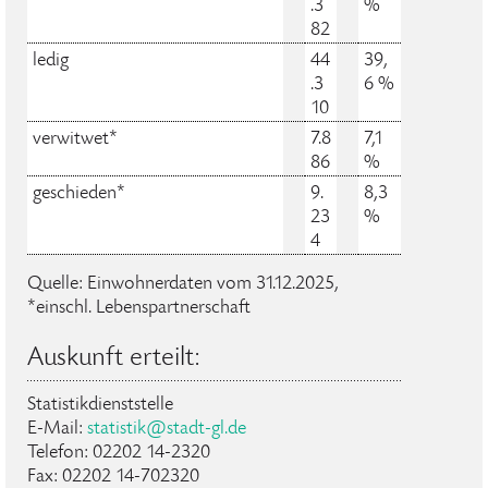
.3
%
82
ledig
44
39,
.3
6 %
10
verwitwet*
7.8
7,1
86
%
geschieden*
9.
8,3
23
%
4
Quelle: Einwohnerdaten vom 31.12.2025,
*einschl. Lebenspartnerschaft
Auskunft erteilt:
Statistikdienststelle
E-Mail:
statistik@stadt-gl.de
Telefon: 02202 14-2320
Fax: 02202 14-702320