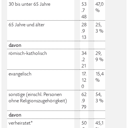
30 bis unter 65 Jahre
53
47,0
.7
%
48
65 Jahre und älter
28
25,
.9
3 %
13
davon
römisch-katholisch
34
29,
.2
9 %
21
evangelisch
17.
15,4
12
%
0
sonstige (einschl. Personen
62
54,
ohne Religionszugehörigkeit)
.9
3 %
79
davon
verheiratet*
50
45,1