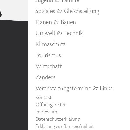
Jugend & Familie
Soziales & Gleichstellung
Planen & Bauen
Umwelt & Technik
Klimaschutz
Tourismus
Wirtschaft
Zanders
Veranstaltungstermine & Links
Kontakt
Öffnungszeiten
Impressum
Datenschutzerklärung
Erklärung zur Barrierefreiheit