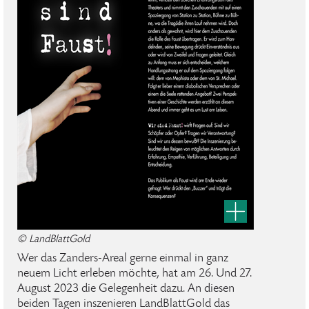
© LandBlattGold
Wer das Zanders-Areal gerne einmal in ganz
neuem Licht erleben möchte, hat am 26. Und 27.
August 2023 die Gelegenheit dazu. An diesen
beiden Tagen inszenieren LandBlattGold das