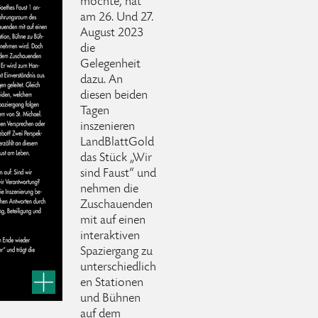
möchte, hat
am 26. Und 27.
August 2023
die
Gelegenheit
dazu. An
diesen beiden
Tagen
inszenieren
LandBlattGold
das Stück „Wir
sind Faust“ und
nehmen die
Zuschauenden
mit auf einen
interaktiven
Spaziergang zu
unterschiedlich
en Stationen
und Bühnen
auf dem