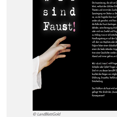
© LandBlattGold