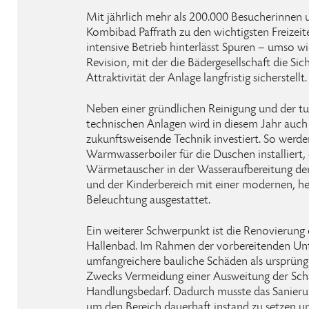
Mit jährlich mehr als 200.000 Besucherinnen 
Kombibad Paffrath zu den wichtigsten Freizeit
intensive Betrieb hinterlässt Spuren – umso wi
Revision, mit der die Bädergesellschaft die Sic
Attraktivität der Anlage langfristig sicherstellt.
Neben einer gründlichen Reinigung und der t
technischen Anlagen wird in diesem Jahr auch 
zukunftsweisende Technik investiert. So werde
Warmwasserboiler für die Duschen installiert, 
Wärmetauscher in der Wasseraufbereitung d
und der Kinderbereich mit einer modernen, h
Beleuchtung ausgestattet.
Ein weiterer Schwerpunkt ist die Renovierung 
Hallenbad. Im Rahmen der vorbereitenden U
umfangreichere bauliche Schäden als ursprüngli
Zwecks Vermeidung einer Ausweitung der Schäd
Handlungsbedarf. Dadurch musste das Sanieru
um den Bereich dauerhaft instand zu setzen un