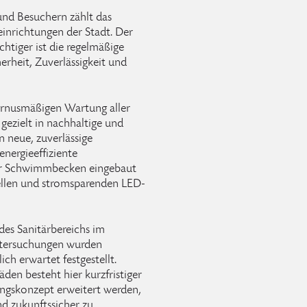
und Besuchern zählt das
einrichtungen der Stadt. Der
chtiger ist die regelmäßige
herheit, Zuverlässigkeit und
urnusmäßigen Wartung aller
gezielt in nachhaltige und
n neue, zuverlässige
energieeffiziente
er Schwimmbecken eingebaut
ellen und stromsparenden LED-
des Sanitärbereichs im
ntersuchungen wurden
ch erwartet festgestellt.
en besteht hier kurzfristiger
ngskonzept erweitert werden,
d zukunftssicher zu