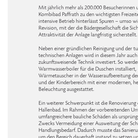
Mit jährlich mehr als 200.000 Besucherinnen 
Kombibad Paffrath zu den wichtigsten Freizeit
intensive Betrieb hinterlässt Spuren – umso wi
Revision, mit der die Bädergesellschaft die Sic
Attraktivität der Anlage langfristig sicherstellt.
Neben einer gründlichen Reinigung und der t
technischen Anlagen wird in diesem Jahr auch 
zukunftsweisende Technik investiert. So werde
Warmwasserboiler für die Duschen installiert, 
Wärmetauscher in der Wasseraufbereitung d
und der Kinderbereich mit einer modernen, h
Beleuchtung ausgestattet.
Ein weiterer Schwerpunkt ist die Renovierung 
Hallenbad. Im Rahmen der vorbereitenden U
umfangreichere bauliche Schäden als ursprüngli
Zwecks Vermeidung einer Ausweitung der Schäd
Handlungsbedarf. Dadurch musste das Sanieru
um den Bereich dauerhaft instand zu setzen un