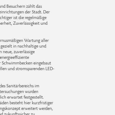
und Besuchern zählt das
einrichtungen der Stadt. Der
chtiger ist die regelmäßige
herheit, Zuverlässigkeit und
urnusmäßigen Wartung aller
gezielt in nachhaltige und
n neue, zuverlässige
energieeffiziente
er Schwimmbecken eingebaut
ellen und stromsparenden LED-
des Sanitärbereichs im
ntersuchungen wurden
ch erwartet festgestellt.
en besteht hier kurzfristiger
ngskonzept erweitert werden,
d zukunftssicher zu