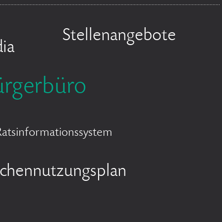
Stellenangebote
ia
ürgerbüro
Ratsinformationssystem
ächennutzungsplan