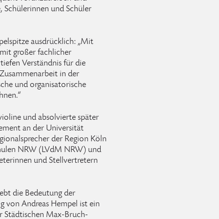
e, Schülerinnen und Schüler
elspitze ausdrücklich: „Mit
it großer fachlicher
efen Verständnis für die
 Zusammenarbeit in der
sche und organisatorische
hnen.“
ioline und absolvierte später
ement an der Universität
Regionalsprecher der Region Köln
schulen NRW (LVdM NRW) und
eterinnen und Stellvertretern
hebt die Bedeutung der
g von Andreas Hempel ist ein
der Städtischen Max-Bruch-