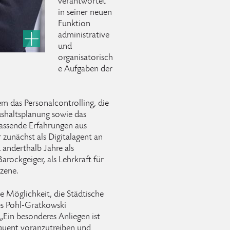
verantwortet
in seiner neuen
Funktion
administrative
und
organisatorisch
e Aufgaben der
m das Personalcontrolling, die
ushaltsplanung sowie das
fassende Erfahrungen aus
r zunächst als Digitalagent an
 anderthalb Jahre als
Barockgeiger, als Lehrkraft für
Szene.
e Möglichkeit, die Städtische
s Pohl-Gratkowski
„Ein besonderes Anliegen ist
equent voranzutreiben und