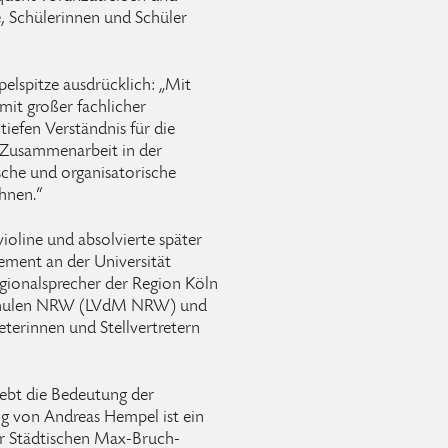
e, Schülerinnen und Schüler
elspitze ausdrücklich: „Mit
it großer fachlicher
efen Verständnis für die
 Zusammenarbeit in der
sche und organisatorische
hnen.“
ioline und absolvierte später
ement an der Universität
Regionalsprecher der Region Köln
schulen NRW (LVdM NRW) und
eterinnen und Stellvertretern
hebt die Bedeutung der
g von Andreas Hempel ist ein
der Städtischen Max-Bruch-