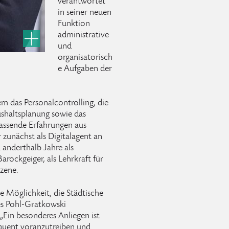
verantwortet
in seiner neuen
Funktion
administrative
und
organisatorisch
e Aufgaben der
m das Personalcontrolling, die
ushaltsplanung sowie das
fassende Erfahrungen aus
r zunächst als Digitalagent an
 anderthalb Jahre als
Barockgeiger, als Lehrkraft für
Szene.
e Möglichkeit, die Städtische
s Pohl-Gratkowski
„Ein besonderes Anliegen ist
equent voranzutreiben und