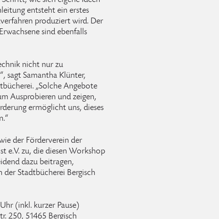
Schritt, wie sich eigene Ideen
leitung entsteht ein erstes
verfahren produziert wird. Der
; Erwachsene sind ebenfalls
chnik nicht nur zu
“, sagt Samantha Klünter,
tbücherei. „Solche Angebote
um Ausprobieren und zeigen,
derung ermöglicht uns, dieses
n.“
ie der Förderverein der
t e.V. zu, die diesen Workshop
eidend dazu beitragen,
 der Stadtbücherei Bergisch
Uhr (inkl. kurzer Pause)
r. 250, 51465 Bergisch