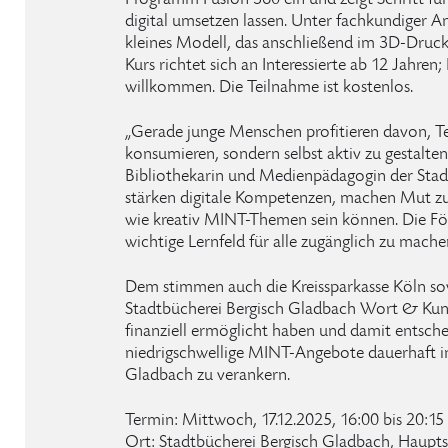
Programm Fusion 360 ein und zeigt Schritt für 
digital umsetzen lassen. Unter fachkundiger An
kleines Modell, das anschließend im 3D-Druck
Kurs richtet sich an Interessierte ab 12 Jahren
willkommen. Die Teilnahme ist kostenlos.
„Gerade junge Menschen profitieren davon, Te
konsumieren, sondern selbst aktiv zu gestalten
Bibliothekarin und Medienpädagogin der Stad
stärken digitale Kompetenzen, machen Mut z
wie kreativ MINT-Themen sein können. Die För
wichtige Lernfeld für alle zugänglich zu mache
Dem stimmen auch die Kreissparkasse Köln sow
Stadtbücherei Bergisch Gladbach Wort & Kuns
finanziell ermöglicht haben und damit entsch
niedrigschwellige MINT-Angebote dauerhaft in
Gladbach zu verankern.
Termin: Mittwoch, 17.12.2025, 16:00 bis 20:15 
Ort: Stadtbücherei Bergisch Gladbach, Hauptst