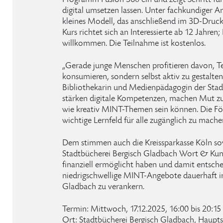
Programm Fusion 360 ein und zeigt Schritt für 
digital umsetzen lassen. Unter fachkundiger An
kleines Modell, das anschließend im 3D-Druck
Kurs richtet sich an Interessierte ab 12 Jahren
willkommen. Die Teilnahme ist kostenlos.
„Gerade junge Menschen profitieren davon, Te
konsumieren, sondern selbst aktiv zu gestalten
Bibliothekarin und Medienpädagogin der Stad
stärken digitale Kompetenzen, machen Mut z
wie kreativ MINT-Themen sein können. Die För
wichtige Lernfeld für alle zugänglich zu mache
Dem stimmen auch die Kreissparkasse Köln sow
Stadtbücherei Bergisch Gladbach Wort & Kuns
finanziell ermöglicht haben und damit entsch
niedrigschwellige MINT-Angebote dauerhaft in
Gladbach zu verankern.
Termin: Mittwoch, 17.12.2025, 16:00 bis 20:15 
Ort: Stadtbücherei Bergisch Gladbach, Hauptst