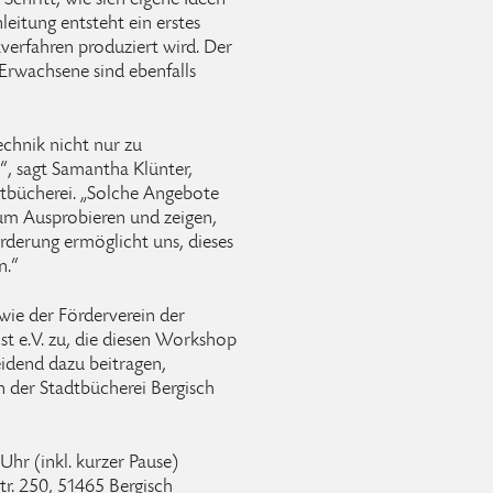
Schritt, wie sich eigene Ideen
leitung entsteht ein erstes
verfahren produziert wird. Der
; Erwachsene sind ebenfalls
chnik nicht nur zu
“, sagt Samantha Klünter,
tbücherei. „Solche Angebote
um Ausprobieren und zeigen,
derung ermöglicht uns, dieses
n.“
ie der Förderverein der
t e.V. zu, die diesen Workshop
eidend dazu beitragen,
 der Stadtbücherei Bergisch
Uhr (inkl. kurzer Pause)
r. 250, 51465 Bergisch