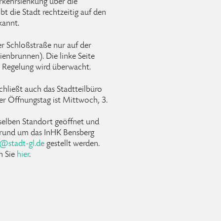
rkehrslenkung über die
t die Stadt rechtzeitig auf den
annt.
r Schloßstraße nur auf der
ienbrunnen). Die linke Seite
r Regelung wird überwacht.
hließt auch das Stadtteilbüro
r Öffnungstag ist Mittwoch, 3.
selben Standort geöffnet und
n rund um das InHK Bensberg
@
stadt-gl
.
de
gestellt werden.
n Sie
hier
.