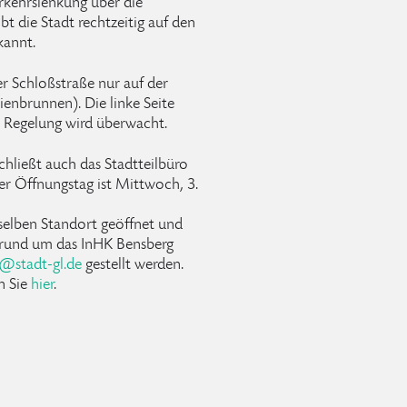
rkehrslenkung über die
t die Stadt rechtzeitig auf den
annt.
r Schloßstraße nur auf der
ienbrunnen). Die linke Seite
r Regelung wird überwacht.
hließt auch das Stadtteilbüro
r Öffnungstag ist Mittwoch, 3.
selben Standort geöffnet und
n rund um das InHK Bensberg
@
stadt-gl
.
de
gestellt werden.
n Sie
hier
.