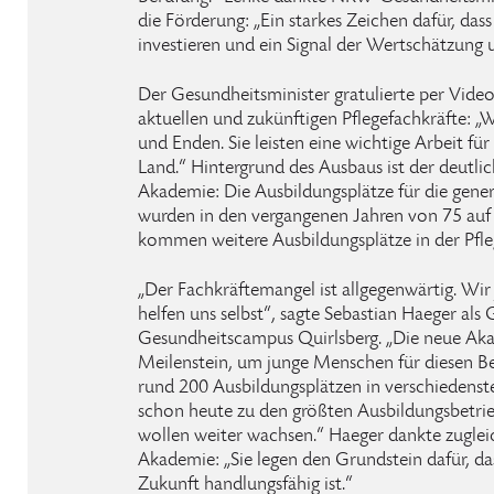
die Förderung: „Ein starkes Zeichen dafür, dass
investieren und ein Signal der Wertschätzung 
Der Gesundheitsminister gratulierte per Vide
aktuellen und zukünftigen Pflegefachkräfte: „
und Enden. Sie leisten eine wichtige Arbeit f
Land.“ Hintergrund des Ausbaus ist der deutli
Akademie: Die Ausbildungsplätze für die gener
wurden in den vergangenen Jahren von 75 auf 
kommen weitere Ausbildungsplätze in der Pfle
„Der Fachkräftemangel ist allgegenwärtig. Wi
helfen uns selbst“, sagte Sebastian Haeger als 
Gesundheitscampus Quirlsberg. „Die neue Akad
Meilenstein, um junge Menschen für diesen Be
rund 200 Ausbildungsplätzen in verschiedenst
schon heute zu den größten Ausbildungsbetri
wollen weiter wachsen.“ Haeger dankte zugle
Akademie: „Sie legen den Grundstein dafür, d
Zukunft handlungsfähig ist.“