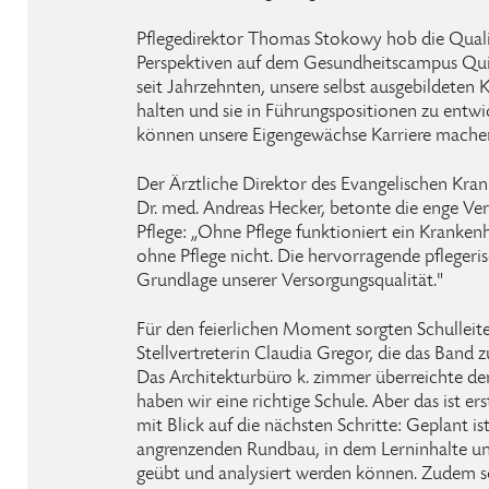
Pflegedirektor Thomas Stokowy hob die Quali
Perspektiven auf dem Gesundheitscampus Quirl
seit Jahrzehnten, unsere selbst ausgebildeten 
halten und sie in Führungspositionen zu entwi
können unsere Eigengewächse Karriere mache
Der Ärztliche Direktor des Evangelischen Kra
Dr. med. Andreas Hecker, betonte die enge V
Pflege: „Ohne Pflege funktioniert ein Kranken
ohne Pflege nicht. Die hervorragende pflegeris
Grundlage unserer Versorgungsqualität."
Für den feierlichen Moment sorgten Schulleit
Stellvertreterin Claudia Gregor, die das Band 
Das Architekturbüro k. zimmer überreichte den
haben wir eine richtige Schule. Aber das ist er
mit Blick auf die nächsten Schritte: Geplant is
angrenzenden Rundbau, in dem Lerninhalte un
geübt und analysiert werden können. Zudem so