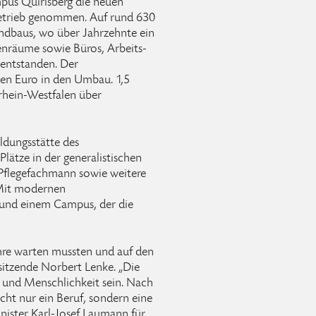
pus Quirlsberg die neuen
Betrieb genommen. Auf rund 630
ndbaus, wo über Jahrzehnte ein
nräume sowie Büros, Arbeits-
entstanden. Der
nen Euro in den Umbau. 1,5
rhein-Westfalen über
ldungsstätte des
lätze in der generalistischen
 Pflegefachmann sowie weitere
 Mit modernen
 und einem Campus, der die
Jahre warten mussten und auf den
rsitzende Norbert Lenke. „Die
 und Menschlichkeit sein. Nach
cht nur ein Beruf, sondern eine
ister Karl-Josef Laumann für