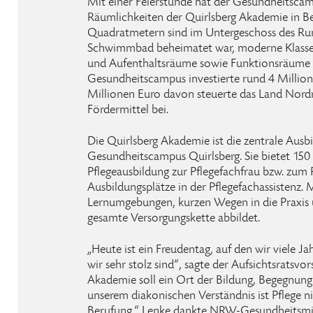
Mit einer Feierstunde hat der Gesundheitscam
Räumlichkeiten der Quirlsberg Akademie in 
Quadratmetern sind im Untergeschoss des Ru
Schwimmbad beheimatet war, moderne Klasse
und Aufenthaltsräume sowie Funktionsräume 
Gesundheitscampus investierte rund 4 Millio
Millionen Euro davon steuerte das Land Nord
Fördermittel bei.
Die Quirlsberg Akademie ist die zentrale Ausbi
Gesundheitscampus Quirlsberg. Sie bietet 150 P
Pflegeausbildung zur Pflegefachfrau bzw. zum
Ausbildungsplätze in der Pflegefachassistenz.
Lernumgebungen, kurzen Wegen in die Praxis
gesamte Versorgungskette abbildet.
„Heute ist ein Freudentag, auf den wir viele 
wir sehr stolz sind“, sagte der Aufsichtsratsvo
Akademie soll ein Ort der Bildung, Begegnung
unserem diakonischen Verständnis ist Pflege ni
Berufung.“ Lenke dankte NRW-Gesundheitsmin