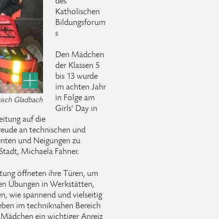
des
Katholischen
Bildungsforum
s
Den Mädchen
der Klassen 5
bis 13 wurde
im achten Jahr
in Folge am
gisch Gladbach
Girls' Day in
eitung auf die
reude an technischen und
enten und Neigungen zu
 Stadt, Michaela Fahner.
tung öffneten ihre Türen, um
en Übungen in Werkstätten,
, wie spannend und vielseitig
ieben im techniknahen Bereich
e Mädchen ein wichtiger Anreiz