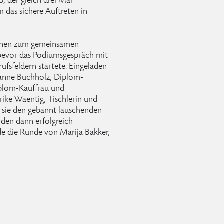
, der gleich drei Mal
 das sichere Auftreten in
innen zum gemeinsamen
 bevor das Podiumsgespräch mit
ufsfeldern startete. Eingeladen
usanne Buchholz, Diplom-
iplom-Kauffrau und
rike Waentig, Tischlerin und
n sie den gebannt lauschenden
den dann erfolgreich
e die Runde von Marija Bakker,