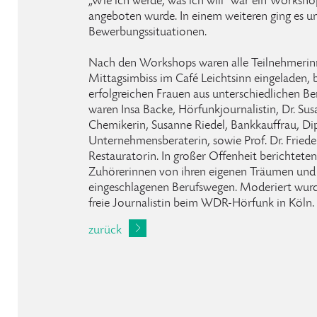
„Wie ich werde, was ich will" war ein Workshop
angeboten wurde. In einem weiteren ging es um
Bewerbungssituationen.
Nach den Workshops waren alle Teilnehmer
Mittagsimbiss im Café Leichtsinn eingeladen,
erfolgreichen Frauen aus unterschiedlichen Ber
waren Insa Backe, Hörfunkjournalistin, Dr. S
Chemikerin, Susanne Riedel, Bankkauffrau, D
Unternehmensberaterin, sowie Prof. Dr. Friede
Restauratorin. In großer Offenheit berichtete
Zuhörerinnen von ihren eigenen Träumen und 
eingeschlagenen Berufswegen. Moderiert wurd
freie Journalistin beim WDR-Hörfunk in Köln.
zurück