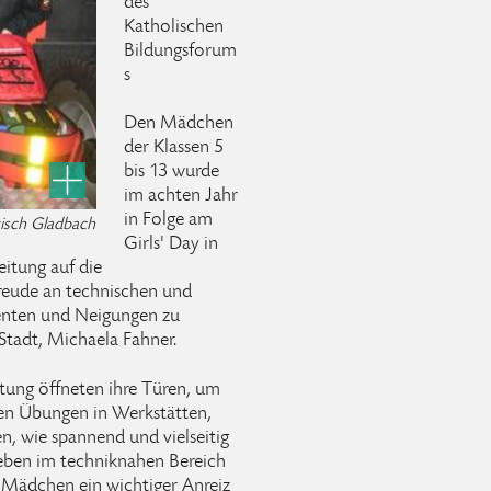
des
Katholischen
Bildungsforum
s
Den Mädchen
der Klassen 5
bis 13 wurde
im achten Jahr
in Folge am
gisch Gladbach
Girls' Day in
eitung auf die
reude an technischen und
enten und Neigungen zu
 Stadt, Michaela Fahner.
tung öffneten ihre Türen, um
en Übungen in Werkstätten,
, wie spannend und vielseitig
ieben im techniknahen Bereich
e Mädchen ein wichtiger Anreiz