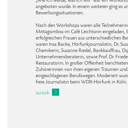
„Wie ich werde, was ich will" war ein Workshop
angeboten wurde. In einem weiteren ging es um
Bewerbungssituationen.
Nach den Workshops waren alle Teilnehmer
Mittagsimbiss im Café Leichtsinn eingeladen,
erfolgreichen Frauen aus unterschiedlichen Ber
waren Insa Backe, Hörfunkjournalistin, Dr. S
Chemikerin, Susanne Riedel, Bankkauffrau, D
Unternehmensberaterin, sowie Prof. Dr. Friede
Restauratorin. In großer Offenheit berichtete
Zuhörerinnen von ihren eigenen Träumen und 
eingeschlagenen Berufswegen. Moderiert wurd
freie Journalistin beim WDR-Hörfunk in Köln.
zurück