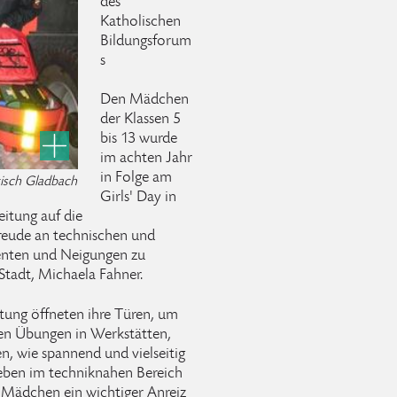
des
Katholischen
Bildungsforum
s
Den Mädchen
der Klassen 5
bis 13 wurde
im achten Jahr
in Folge am
gisch Gladbach
Girls' Day in
eitung auf die
reude an technischen und
enten und Neigungen zu
 Stadt, Michaela Fahner.
tung öffneten ihre Türen, um
en Übungen in Werkstätten,
, wie spannend und vielseitig
ieben im techniknahen Bereich
e Mädchen ein wichtiger Anreiz