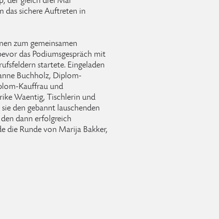
, der gleich drei Mal
 das sichere Auftreten in
innen zum gemeinsamen
 bevor das Podiumsgespräch mit
ufsfeldern startete. Eingeladen
usanne Buchholz, Diplom-
iplom-Kauffrau und
rike Waentig, Tischlerin und
n sie den gebannt lauschenden
den dann erfolgreich
e die Runde von Marija Bakker,