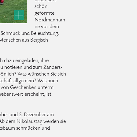
besonders
schön
geformte
Nordmanntan
ne vor dem
f Schmuck und Beleuchtung.
Menschen aus Bergisch
h dazu eingeladen, ihre
u notieren und zum Zanders-
rsönlich? Was wünschen Sie sich
llschaft allgemein? Was auch
ts von Geschenken unterm
benswert erscheint, ist
mber und 5. Dezember am
Ab dem Nikolaustag werden sie
chtsbaum schmücken und