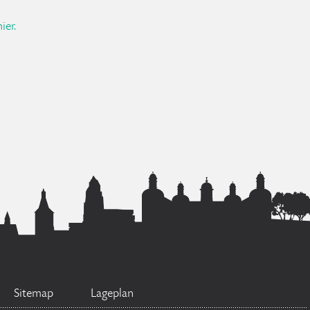
ier.
Sitemap
Lageplan