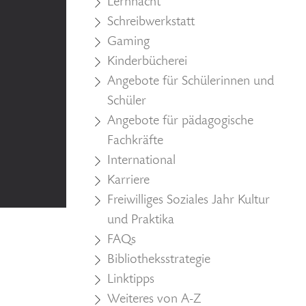
Lernnacht
Schreibwerkstatt
Gaming
Kinderbücherei
Angebote für Schülerinnen und
Schüler
Angebote für pädagogische
Fachkräfte
International
Karriere
Freiwilliges Soziales Jahr Kultur
und Praktika
FAQs
Bibliotheksstrategie
Linktipps
Weiteres von A-Z